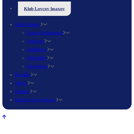
Klub Lovcov hoaxov
Naša činnosť
Hoaxy & Stratcom
Podvody
Publikácie
Prednášky
Newsletter
Kontakt
Merch
Partneri
Klub Lovcov hoaxov