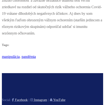
znížilo chorobnosť a závažné nežiaduce udalosti boli veľmi
zriedkavé na rozdiel od skutočných rizík vážneho ochorenia Covid-
19 vrátane dlhodobých negatívnych účinkov. Aj dnes by som
všetkým ľuďom ohrozeným vážnym ochorením (starším jedincom a
rôznym rizikovým skupinám) odporúčal udržať si imunitu
sezónnym očkovaním.
Tags:
manipulácia
,
pandémia
Social:
Facebook
|
Instagram
|
YouTube