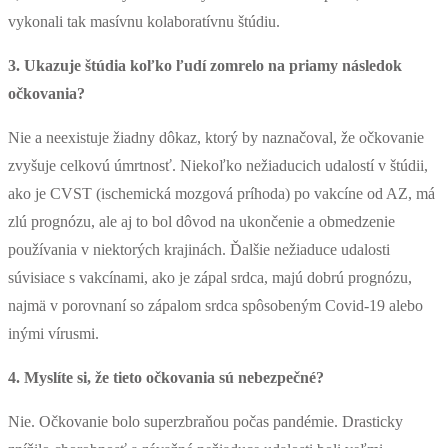
vykonali tak masívnu kolaboratívnu štúdiu.
3. Ukazuje štúdia koľko ľudí zomrelo na priamy následok
očkovania?
Nie a neexistuje žiadny dôkaz, ktorý by naznačoval, že očkovanie
zvyšuje celkovú úmrtnosť. Niekoľko nežiaducich udalostí v štúdii,
ako je CVST (ischemická mozgová príhoda) po vakcíne od AZ, má
zlú prognózu, ale aj to bol dôvod na ukončenie a obmedzenie
používania v niektorých krajinách. Ďalšie nežiaduce udalosti
súvisiace s vakcínami, ako je zápal srdca, majú dobrú prognózu,
najmä v porovnaní so zápalom srdca spôsobeným Covid-19 alebo
inými vírusmi.
4. Myslíte si, že tieto očkovania sú nebezpečné?
Nie. Očkovanie bolo superzbraňou počas pandémie. Drasticky