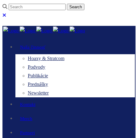
Naša činnosť
Hoaxy & Stratcom
Podvody
Publikácie
Prednášky
Newsletter
Kontakt
Merch
Partneri