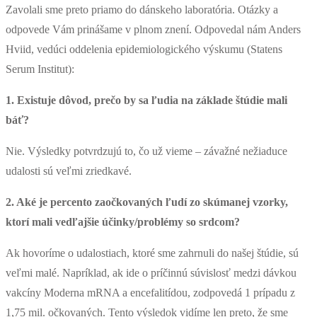
Zavolali sme preto priamo do dánskeho laboratória. Otázky a
odpovede Vám prinášame v plnom znení. Odpovedal nám Anders
Hviid, vedúci oddelenia epidemiologického výskumu (Statens
Serum Institut):
1. Existuje dôvod, prečo by sa ľudia na základe štúdie mali
báť?
Nie. Výsledky potvrdzujú to, čo už vieme – závažné nežiaduce
udalosti sú veľmi zriedkavé.
2. Aké je percento zaočkovaných ľudí zo skúmanej vzorky,
ktorí mali vedľajšie účinky/problémy so srdcom?
Ak hovoríme o udalostiach, ktoré sme zahrnuli do našej štúdie, sú
veľmi malé. Napríklad, ak ide o príčinnú súvislosť medzi dávkou
vakcíny Moderna mRNA a encefalitídou, zodpovedá 1 prípadu z
1,75 mil. očkovaných. Tento výsledok vidíme len preto, že sme