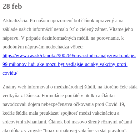
28 feb
Aktualizácia: Po našom upozornení bol článok upravený a na
základe našich informácií nemalo ísť o cielený zámer. Vítame jeho
nápravu. V prípade dezinformačných médií, na porovnanie, k
podobným nápravám nedochádza vôbec:
https://www.cas.sk/clanok/2900269/nova-studia-analyzovala-udaje-
99-milionov-ludi-ake-mozu-byt-vedlajsie-ucinky-vakciny-proti-
covidu/
Známy web informoval o medzinárodnej štúdii, na ktorého čele stála
vedkyňa z Dánska. Formulácie použité v titulku a článku
navodzovali dojem nebezpečenstva očkovania proti Covid-19,
keďže štúdia mala preukázať spojitosť medzi vakcináciou a
srdcovými zlyhaniami. Článok bol masovo šírený rôznymi účtami
ako dôkaz v zmysle “hoax o rizikovej vakcíne sa stal pravdou”.