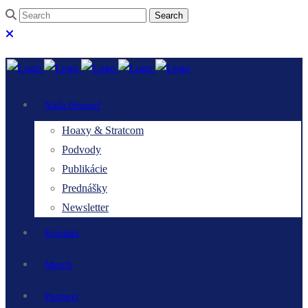
Naša činnosť
Hoaxy & Stratcom
Podvody
Publikácie
Prednášky
Newsletter
Kontakt
Merch
Partneri