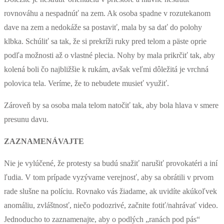
rovnováhu a nespadnúť na zem. Ak osoba spadne v rozutekanom
dave na zem a nedokáže sa postaviť, mala by sa dať do polohy
klbka. Schúliť sa tak, že si prekríži ruky pred telom a päste oprie
podľa možnosti až o vlastné plecia. Nohy by mala prikrčiť tak, aby
kolená boli čo najbližšie k rukám, avšak veľmi dôležitá je vrchná
polovica tela. Veríme, že to nebudete musieť využiť.
Zároveň by sa osoba mala telom natočiť tak, aby bola hlava v smere
presunu davu.
ZAZNAMENÁVAJTE
Nie je vylúčené, že protesty sa budú snažiť narušiť provokatéri a iní
ľudia. V tom prípade vyzývame verejnosť, aby sa obrátili v prvom
rade slušne na políciu. Rovnako vás žiadame, ak uvidíte akúkoľvek
anomáliu, zvláštnosť, niečo podozrivé, začnite fotiť/nahrávať video.
Jednoducho to zaznamenajte, aby o podlých „ranách pod pás“