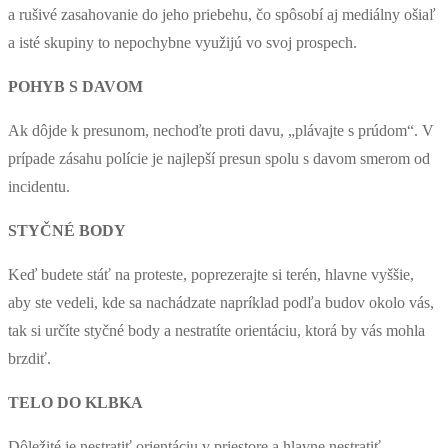
a rušivé zasahovanie do jeho priebehu, čo spôsobí aj mediálny ošiaľ
a isté skupiny to nepochybne využijú vo svoj prospech.
POHYB S DAVOM
Ak dôjde k presunom, nechoďte proti davu, „plávajte s prúdom“. V
prípade zásahu polície je najlepší presun spolu s davom smerom od
incidentu.
STYČNÉ BODY
Keď budete stáť na proteste, poprezerajte si terén, hlavne vyššie,
aby ste vedeli, kde sa nachádzate napríklad podľa budov okolo vás,
tak si určíte styčné body a nestratíte orientáciu, ktorá by vás mohla
brzdiť.
TELO DO KLBKA
Dôležité je nestratiť orientáciu v priestore a hlavne nestratiť