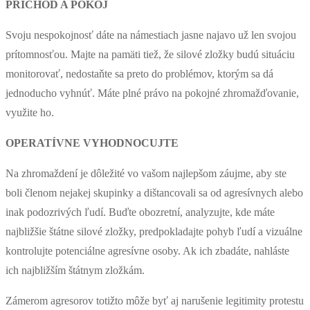
PRÍCHOD A POKOJ
Svoju nespokojnosť dáte na námestiach jasne najavo už len svojou
prítomnosťou. Majte na pamäti tiež, že silové zložky budú situáciu
monitorovať, nedostaňte sa preto do problémov, ktorým sa dá
jednoducho vyhnúť. Máte plné právo na pokojné zhromažďovanie,
využite ho.
OPERATÍVNE VYHODNOCUJTE
Na zhromaždení je dôležité vo vašom najlepšom záujme, aby ste
boli členom nejakej skupinky a dištancovali sa od agresívnych alebo
inak podozrivých ľudí. Buďte obozretní, analyzujte, kde máte
najbližšie štátne silové zložky, predpokladajte pohyb ľudí a vizuálne
kontrolujte potenciálne agresívne osoby. Ak ich zbadáte, nahláste
ich najbližším štátnym zložkám.
Zámerom agresorov totižto môže byť aj narušenie legitimity protestu