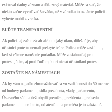
existoval riadny záznam a dôkazový materiál. Môže sa stať, že
niekto začne vyvolávať šarvátku, už v zárodku to oznámte polícii a
vyberte mobil z vrecka.
BUĎTE TRANSPARENTNÍ
Ak polícia aj začne zásah alebo nejaký úkon, dôležité je, aby
účastníci protestu nemali prekryté tváre. Polícia môže zasiahnuť,
keď si všimne narušenie poriadku. Môže zasiahnuť aj proti
protestujúcim, aj proti ľuďom, ktorí nie sú účastníkmi protestu.
ZOSTAŇTE NA NÁMESTIACH
Ak by vám napadlo zhromažďovať sa vo vzdialenosti do 50 metrov
od budovy parlamentu, sídla prezidenta, vlády, parlamentu,
Ústavného súdu a tiež obydlí premiéra, prezidenta a predsedu
parlamentu – nerobte to, od atentátu na premiéra je to zakázané.