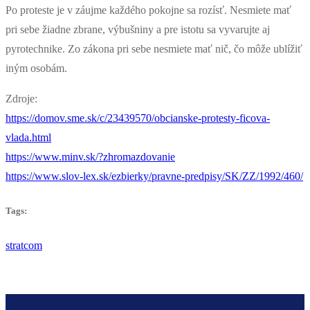
Po proteste je v záujme každého pokojne sa rozísť. Nesmiete mať
pri sebe žiadne zbrane, výbušniny a pre istotu sa vyvarujte aj
pyrotechnike. Zo zákona pri sebe nesmiete mať nič, čo môže ublížiť
iným osobám.
Zdroje:
https://domov.sme.sk/c/23439570/obcianske-protesty-ficova-
vlada.html
https://www.minv.sk/?zhromazdovanie
https://www.slov-lex.sk/ezbierky/pravne-predpisy/SK/ZZ/1992/460/
Tags:
stratcom