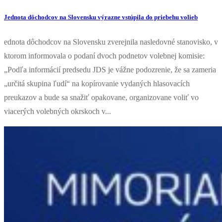
Jednota dôchodcov na Slovensku výrazne vstúpila do priebehu volieb
ednota dôchodcov na Slovensku zverejnila nasledovné stanovisko, v
ktorom informovala o podaní dvoch podnetov volebnej komisie:
„Podľa informácií predsedu JDS je vážne podozrenie, že sa zameria
„určitá skupina ľudí“ na kopírovanie vydaných hlasovacích
preukazov a bude sa snažiť opakovane, organizovane voliť vo
viacerých volebných okrskoch v...