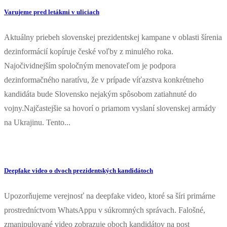
Varujeme pred letákmi v uliciach
Aktuálny priebeh slovenskej prezidentskej kampane v oblasti šírenia
dezinformácií kopíruje české voľby z minulého roka.
Najočividnejším spoločným menovateľom je podpora
dezinformačného naratívu, že v prípade víťazstva konkrétneho
kandidáta bude Slovensko nejakým spôsobom zatiahnuté do
vojny.Najčastejšie sa hovorí o priamom vyslaní slovenskej armády
na Ukrajinu. Tento...
Deepfake video o dvoch prezidentských kandidátoch
Upozorňujeme verejnosť na deepfake video, ktoré sa šíri primárne
prostredníctvom WhatsAppu v súkromných správach. Falošné,
zmanipulované video zobrazuje oboch kandidátov na post