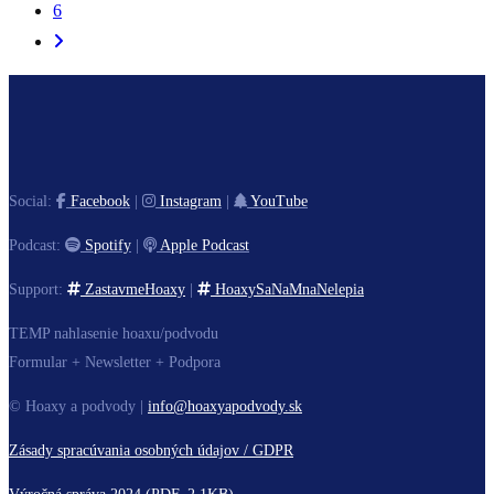
6
Social:
Facebook
|
Instagram
|
YouTube
Podcast:
Spotify
|
Apple Podcast
Support:
ZastavmeHoaxy
|
HoaxySaNaMnaNelepia
TEMP nahlasenie hoaxu/podvodu
Formular + Newsletter + Podpora
© Hoaxy a podvody |
info@hoaxyapodvody.sk
Zásady spracúvania osobných údajov / GDPR