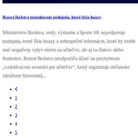
Rezort školstva nepodporuje podujatia, ktoré šíria hoaxy
Ministerstvo školstva, vedy, výskumu a športu SR nepodporuje
podujatia, ktoré šíria hoaxy a nebezpečné informácie, ktoré by mohli
mať negatívny vplyv nielen na učiteľov, ale aj na žiakov alebo
študentov. Rezort školstva neodporúča účasť na pochybnom
„vzdelávacom seminári pre učiteľov“, ktorý organizuje občianske
združenie Slovenská...
1
2
3
4
5