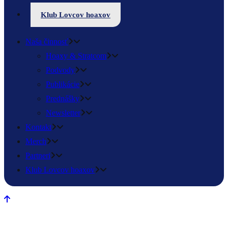
Klub Lovcov hoaxov
Naša činnosť
Hoaxy & Stratcom
Podvody
Publikácie
Prednášky
Newsletter
Kontakt
Merch
Partneri
Klub Lovcov hoaxov