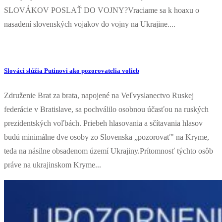
SLOVÁKOV POSLAŤ DO VOJNY?Vraciame sa k hoaxu o
nasadení slovenských vojakov do vojny na Ukrajine....
Slováci slúžia Putinovi ako pozorovatelia volieb
Združenie Brat za brata, napojené na Veľvyslanectvo Ruskej
federácie v Bratislave, sa pochválilo osobnou účasťou na ruských
prezidentských voľbách. Priebeh hlasovania a sčítavania hlasov
budú minimálne dve osoby zo Slovenska „pozorovať" na Kryme,
teda na násilne obsadenom území Ukrajiny.Prítomnosť týchto osôb
práve na ukrajinskom Kryme...