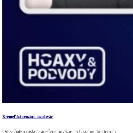
Kremeľská cenzúra mení tvár
Od začiatku ruskej agresívnej invázie na Ukrajinu bol termín