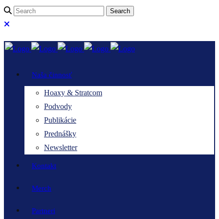
Naša činnosť
Hoaxy & Stratcom
Podvody
Publikácie
Prednášky
Newsletter
Kontakt
Merch
Partneri