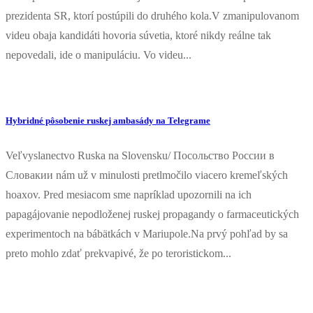
prezidenta SR, ktorí postúpili do druhého kola.V zmanipulovanom
videu obaja kandidáti hovoria súvetia, ktoré nikdy reálne tak
nepovedali, ide o manipuláciu. Vo videu...
Hybridné pôsobenie ruskej ambasády na Telegrame
Veľvyslanectvo Ruska na Slovensku/ Посольство России в
Словакии nám už v minulosti pretlmočilo viacero kremeľských
hoaxov. Pred mesiacom sme napríklad upozornili na ich
papagájovanie nepodloženej ruskej propagandy o farmaceutických
experimentoch na bábätkách v Mariupole.Na prvý pohľad by sa
preto mohlo zdať prekvapivé, že po teroristickom...