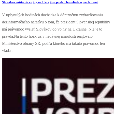
Slovákov môže do vojny na Ukrajinu poslať len vláda a parlament
V uplynulých hodinách dochádza k dôraznému zvýrazňovaniu
dezinformačného naratívu o tom, že prezident Slovenskej republiky
má právomoc vyslať Slovákov do vojny na Ukrajine. Nie je to
pravda.Na tento hoax už v nedávnej minulosti reagovalo
Ministerstvo obrany SR, podľa ktorého má takúto právomoc len
vláda a...