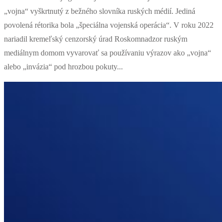
„vojna“ vyškrtnutý z bežného slovníka ruských médií. Jediná
povolená rétorika bola „špeciálna vojenská operácia“. V roku 2022
nariadil kremeľský cenzorský úrad Roskomnadzor ruským
mediálnym domom vyvarovať sa používaniu výrazov ako „vojna“
alebo „invázia“ pod hrozbou pokuty...