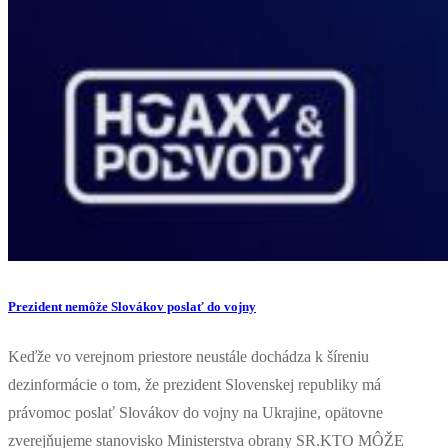
Prezident nemôže Slovákov poslať do vojny
Keďže vo verejnom priestore neustále dochádza k šíreniu
dezinformácie o tom, že prezident Slovenskej republiky má
právomoc poslať Slovákov do vojny na Ukrajine, opätovne
zverejňujeme stanovisko Ministerstva obrany SR.KTO MÔŽE