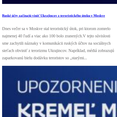
Ruské účty začínajú viniť Ukrajincov z teroristického útoku v Moskve
Dnes večer sa v Moskve stal teroristický útok, pri ktorom zomrelo
najmenej 40 ľudí a viac ako 100 bolo zranených.V tejto súvislosti
sme zachytili náznaky v komunikácii ruských účtov na sociálnych
sieťach obviniť z terorizmu Ukrajincov. Napríklad, médiá zobrazujú
zaparkovanú bielu dodávku teroristov so „starými...