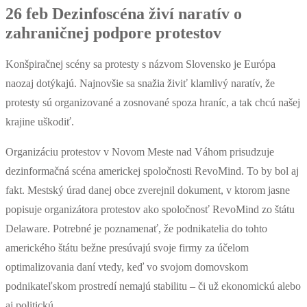
26 feb
Dezinfoscéna živí naratív o
zahraničnej podpore protestov
Konšpiračnej scény sa protesty s názvom Slovensko je Európa
naozaj dotýkajú. Najnovšie sa snažia živiť klamlivý naratív, že
protesty sú organizované a zosnované spoza hraníc, a tak chcú našej
krajine uškodiť.
Organizáciu protestov v Novom Meste nad Váhom prisudzuje
dezinformačná scéna americkej spoločnosti RevoMind. To by bol aj
fakt. Mestský úrad danej obce zverejnil dokument, v ktorom jasne
popisuje organizátora protestov ako spoločnosť RevoMind zo štátu
Delaware. Potrebné je poznamenať, že podnikatelia do tohto
amerického štátu bežne presúvajú svoje firmy za účelom
optimalizovania daní vtedy, keď vo svojom domovskom
podnikateľskom prostredí nemajú stabilitu – či už ekonomickú alebo
aj politickú.