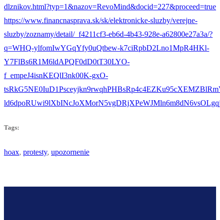
dlznikov.html?typ=1&nazov=RevoMind&docid=227&proceed=true
https://www.financnasprava.sk/sk/elektronicke-sluzby/verejne-
sluzby/zoznamy/detail/_f4211cf3-eb6d-4b43-928e-a62800e27a3a/?
q=WHQ-ylfomIwYGqYfy0uQtbew-k7ciRpbD2Lno1MpR4HKl-
Y7FlBs6R1M6ldAPQF0dD0tT30LYO-
f_empeJ4isnKEQlI3nk00K-gxO-
tsRkG5NE0IuD1Psceyjkn9rwqhPHBsRp4c4EZKu95cXEMZBlRm
ld6dpoRUwi9lXbINcJoXMorN5vgDRjXPeWJMln6m8dN6vsOLgq
Tags:
hoax
,
protesty
,
upozornenie