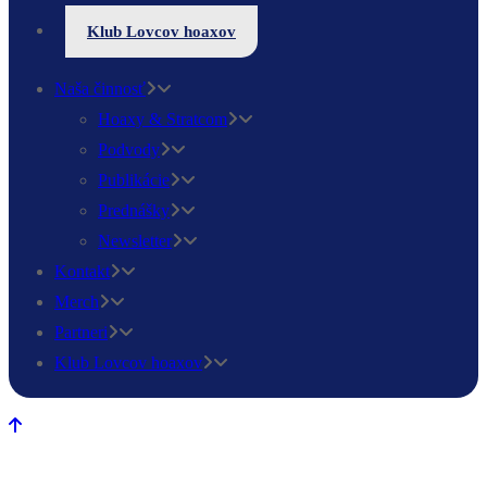
Klub Lovcov hoaxov
Naša činnosť
Hoaxy & Stratcom
Podvody
Publikácie
Prednášky
Newsletter
Kontakt
Merch
Partneri
Klub Lovcov hoaxov