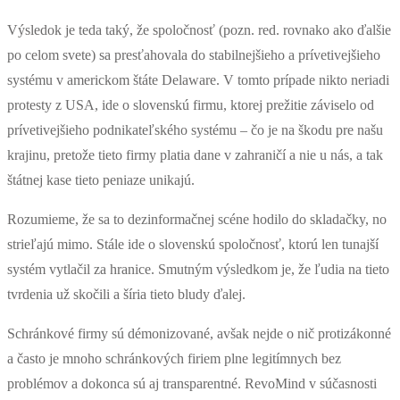
Výsledok je teda taký, že spoločnosť (pozn. red. rovnako ako ďalšie
po celom svete) sa presťahovala do stabilnejšieho a prívetivejšieho
systému v americkom štáte Delaware. V tomto prípade nikto neriadi
protesty z USA, ide o slovenskú firmu, ktorej prežitie záviselo od
prívetivejšieho podnikateľského systému – čo je na škodu pre našu
krajinu, pretože tieto firmy platia dane v zahraničí a nie u nás, a tak
štátnej kase tieto peniaze unikajú.
Rozumieme, že sa to dezinformačnej scéne hodilo do skladačky, no
strieľajú mimo. Stále ide o slovenskú spoločnosť, ktorú len tunajší
systém vytlačil za hranice. Smutným výsledkom je, že ľudia na tieto
tvrdenia už skočili a šíria tieto bludy ďalej.
Schránkové firmy sú démonizované, avšak nejde o nič protizákonné
a často je mnoho schránkových firiem plne legitímnych bez
problémov a dokonca sú aj transparentné. RevoMind v súčasnosti