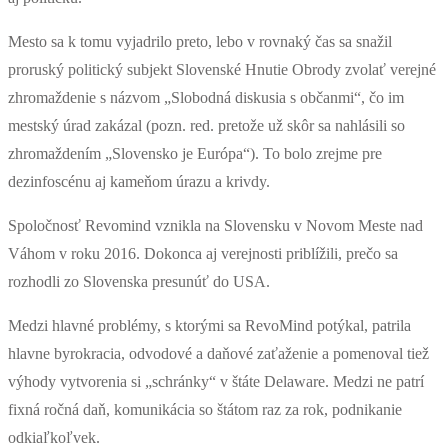
Mesto sa k tomu vyjadrilo preto, lebo v rovnaký čas sa snažil
proruský politický subjekt Slovenské Hnutie Obrody zvolať verejné
zhromaždenie s názvom „Slobodná diskusia s občanmi“, čo im
mestský úrad zakázal (pozn. red. pretože už skôr sa nahlásili so
zhromaždením „Slovensko je Európa“). To bolo zrejme pre
dezinfoscénu aj kameňom úrazu a krivdy.
Spoločnosť Revomind vznikla na Slovensku v Novom Meste nad
Váhom v roku 2016. Dokonca aj verejnosti priblížili, prečo sa
rozhodli zo Slovenska presunúť do USA.
Medzi hlavné problémy, s ktorými sa RevoMind potýkal, patrila
hlavne byrokracia, odvodové a daňové zaťaženie a pomenoval tiež
výhody vytvorenia si „schránky“ v štáte Delaware. Medzi ne patrí
fixná ročná daň, komunikácia so štátom raz za rok, podnikanie
odkiaľkoľvek.