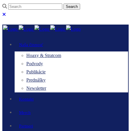
Naša činnosť
Hoaxy & Stratcom
Podvody
Publikácie
Prednášky
Newsletter
Kontakt
Merch
Partneri