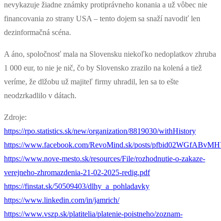
nevykazuje žiadne známky protiprávneho konania a už vôbec nie
financovania zo strany USA – tento dojem sa snaží navodiť len
dezinformačná scéna.
A áno, spoločnosť mala na Slovensku niekoľko nedoplatkov zhruba
1 000 eur, to nie je nič, čo by Slovensko zrazilo na kolená a tiež
veríme, že dlžobu už majiteľ firmy uhradil, len sa to ešte
neodzrkadlilo v dátach.
Zdroje:
https://rpo.statistics.sk/new/organization/8819030/withHistory
https://www.facebook.com/RevoMind.sk/posts/pfbid02WGf
https://www.nove-mesto.sk/resources/File/rozhodnutie-o-zakaze-
verejneho-zhromazdenia-21-02-2025-redig.pdf
https://finstat.sk/50509403/dlhy_a_pohladavky
https://www.linkedin.com/in/jamrich/
https://www.vszp.sk/platitelia/platenie-poistneho/zoznam-