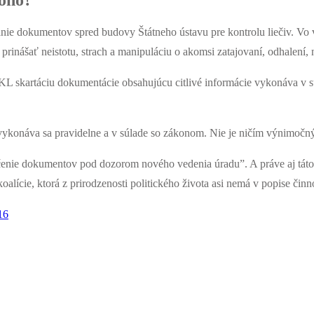
oho?
nie dokumentov spred budovy Štátneho ústavu pre kontrolu liečiv. Vo vi
rinášať neistotu, strach a manipuláciu o akomsi zatajovaní, odhalení,
ÚKL skartáciu dokumentácie obsahujúcu citlivé informácie vykonáva v
vykonáva sa pravidelne a v súlade so zákonom. Nie je ničím výnimočný
enie dokumentov pod dozorom nového vedenia úradu”. A práve aj táto č
alície, ktorá z prirodzenosti politického života asi nemá v popise činn
16