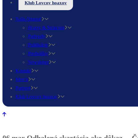
Klub Lovcov hoaxov
Naša činnosť
Hoaxy & Stratcom
Podvody
Publikácie
Prednášky
Newsletter
Kontakt
Merch
Partneri
Klub Lovcov hoaxov