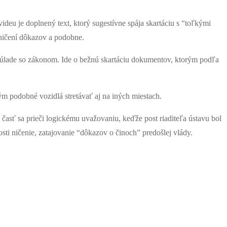
deu je doplnený text, ktorý sugestívne spája skartáciu s “toľkými
 ničení dôkazov a podobne.
 súlade so zákonom. Ide o bežnú skartáciu dokumentov, ktorým podľa
m podobné vozidlá stretávať aj na iných miestach.
asť sa prieči logickému uvažovaniu, keďže post riaditeľa ústavu bol
osti ničenie, zatajovanie “dôkazov o činoch” predošlej vlády.