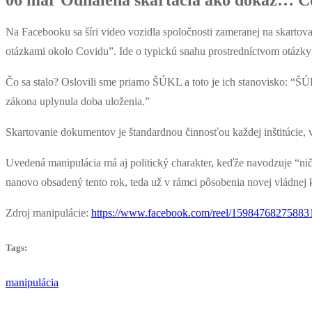
06 mar
Odhalená skartácia ako dôkaz… Č
Na Facebooku sa šíri video vozidla spoločnosti zameranej na skartova
otázkami okolo Covidu”. Ide o typickú snahu prostredníctvom otázky p
Čo sa stalo? Oslovili sme priamo ŠÚKL a toto je ich stanovisko: “Š
zákona uplynula doba uloženia.”
Skartovanie dokumentov je štandardnou činnosťou každej inštitúcie, 
Uvedená manipulácia má aj politický charakter, keďže navodzuje “nič
nanovo obsadený tento rok, teda už v rámci pôsobenia novej vládnej ko
Zdroj manipulácie:
https://www.facebook.com/reel/15984768275883
Tags:
manipulácia