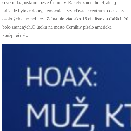
severoukrajinskom meste Černihiv. Rakety zničili hotel, ale aj
priľahlé bytové domy, nemocnicu, vzdelávacie centrum a desiatky
osobných automobilov. Zahynulo viac ako 16 civilistov a ďalších 20
bolo zranených.O útoku na mesto Černihiv písalo americké
konšpiračné...