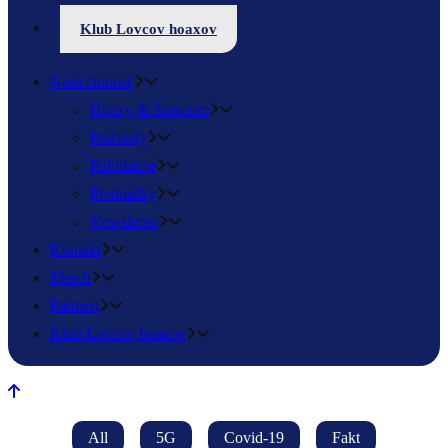
Klub Lovcov hoaxov
Naša činnosť
Hoaxy & Stratcom
Podvody
Publikácie
Prednášky
Newsletter
Kontakt
Merch
Partneri
Klub Lovcov hoaxov
All
5G
Covid-19
Fakt