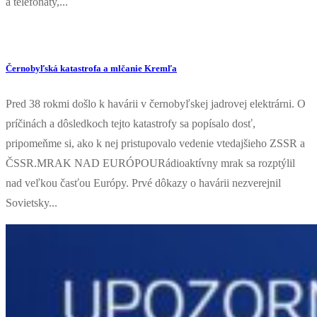
a telefonáty,...
Černobyľská katastrofa a mlčanie Kremľa
Pred 38 rokmi došlo k havárii v černobyľskej jadrovej elektrárni. O
príčinách a dôsledkoch tejto katastrofy sa popísalo dosť,
pripomeňme si, ako k nej pristupovalo vedenie vtedajšieho ZSSR a
ČSSR.MRAK NAD EURÓPOURádioaktívny mrak sa rozptýlil
nad veľkou časťou Európy. Prvé dôkazy o havárii nezverejnil
Sovietsky...