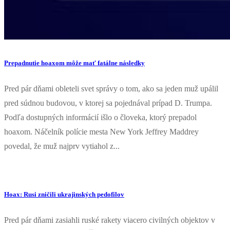
Prepadnutie hoaxom môže mať fatálne následky
Pred pár dňami obleteli svet správy o tom, ako sa jeden muž upálil
pred súdnou budovou, v ktorej sa pojednával prípad D. Trumpa.
Podľa dostupných informácií išlo o človeka, ktorý prepadol
hoaxom. Náčelník polície mesta New York Jeffrey Maddrey
povedal, že muž najprv vytiahol z...
Hoax: Rusi zničili ukrajinských pedofilov
Pred pár dňami zasiahli ruské rakety viacero civilných objektov v