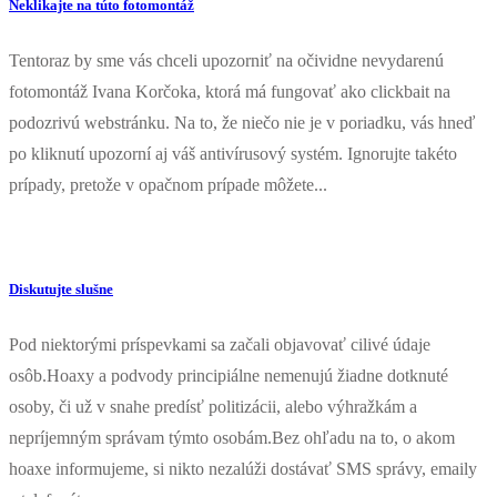
Neklikajte na túto fotomontáž
Tentoraz by sme vás chceli upozorniť na očividne nevydarenú
fotomontáž Ivana Korčoka, ktorá má fungovať ako clickbait na
podozrivú webstránku. Na to, že niečo nie je v poriadku, vás hneď
po kliknutí upozorní aj váš antivírusový systém. Ignorujte takéto
prípady, pretože v opačnom prípade môžete...
Diskutujte slušne
Pod niektorými príspevkami sa začali objavovať cilivé údaje
osôb.Hoaxy a podvody principiálne nemenujú žiadne dotknuté
osoby, či už v snahe predísť politizácii, alebo výhražkám a
nepríjemným správam týmto osobám.Bez ohľadu na to, o akom
hoaxe informujeme, si nikto nezalúži dostávať SMS správy, emaily