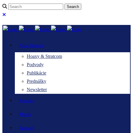
Naša činnosť
Hoaxy & Stratcom
Podvody
Publikácie
Prednášky
Newsletter
Kontakt
Merch
Partneri