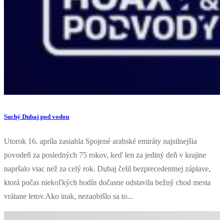
Suchý Dubaj pod vodou
Utorok 16. apríla zasiahla Spojené arabské emiráty najsilnejšia
povodeň za posledných 75 rokov, keď len za jediný deň v krajine
napršalo viac než za celý rok. Dubaj čelil bezprecedentnej záplave,
ktorá počas niekoľkých hodín dočasne odstavila bežný chod mesta
vrátane letov.Ako inak, nezaobišlo sa to...