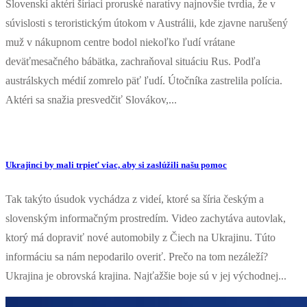
Slovenskí aktéri šíriaci proruské naratívy najnovšie tvrdia, že v
súvislosti s teroristickým útokom v Austrálii, kde zjavne narušený
muž v nákupnom centre bodol niekoľko ľudí vrátane
deväťmesačného bábätka, zachraňoval situáciu Rus. Podľa
austrálskych médií zomrelo päť ľudí. Útočníka zastrelila polícia.
Aktéri sa snažia presvedčiť Slovákov,...
Ukrajinci by mali trpieť viac, aby si zaslúžili našu pomoc
Tak takýto úsudok vychádza z videí, ktoré sa šíria českým a
slovenským informačným prostredím. Video zachytáva autovlak,
ktorý má dopraviť nové automobily z Čiech na Ukrajinu. Túto
informáciu sa nám nepodarilo overiť. Prečo na tom nezáleží?
Ukrajina je obrovská krajina. Najťažšie boje sú v jej východnej...