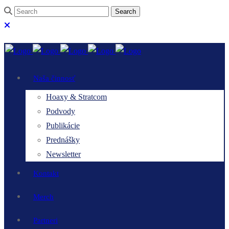
Naša činnosť
Hoaxy & Stratcom
Podvody
Publikácie
Prednášky
Newsletter
Kontakt
Merch
Partneri