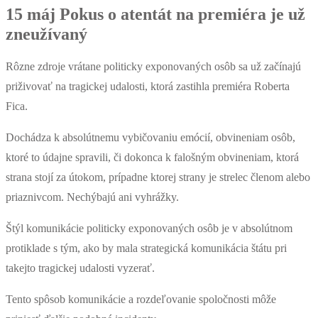
15 máj
Pokus o atentát na premiéra je už
zneužívaný
Rôzne zdroje vrátane politicky exponovaných osôb sa už začínajú
priživovať na tragickej udalosti, ktorá zastihla premiéra Roberta
Fica.
Dochádza k absolútnemu vybičovaniu emócií, obvineniam osôb,
ktoré to údajne spravili, či dokonca k falošným obvineniam, ktorá
strana stojí za útokom, prípadne ktorej strany je strelec členom alebo
priaznivcom. Nechýbajú ani vyhrážky.
Štýl komunikácie politicky exponovaných osôb je v absolútnom
protiklade s tým, ako by mala strategická komunikácia štátu pri
takejto tragickej udalosti vyzerať.
Tento spôsob komunikácie a rozdeľovanie spoločnosti môže