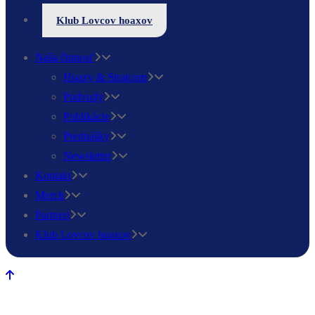
Klub Lovcov hoaxov
Naša činnosť
Hoaxy & Stratcom
Podvody
Publikácie
Prednášky
Newsletter
Kontakt
Merch
Partneri
Klub Lovcov hoaxov