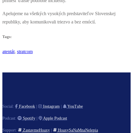
priniesť ďalšie podobné incidenty.
Apelujeme na všetkých vysokých predstaviteľov Slovenskej
republiky, aby komunikovali triezvo a bez emócií.
Tags:
atentát
,
stratcom
Social:
Facebook
|
Instagram
|
YouTube
Podcast:
Spotify
|
Apple Podcast
Support:
ZastavmeHoaxy
|
HoaxySaNaMnaNelepia