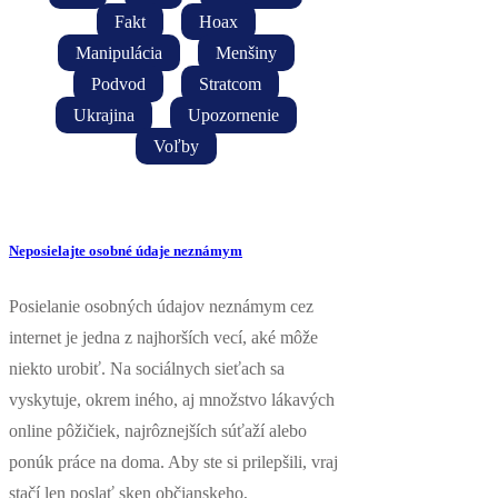
Fakt
Hoax
Manipulácia
Menšiny
Podvod
Stratcom
Ukrajina
Upozornenie
Voľby
Neposielajte osobné údaje neznámym
Posielanie osobných údajov neznámym cez
internet je jedna z najhorších vecí, aké môže
niekto urobiť. Na sociálnych sieťach sa
vyskytuje, okrem iného, aj množstvo lákavých
online pôžičiek, najrôznejších súťaží alebo
ponúk práce na doma. Aby ste si prilepšili, vraj
stačí len poslať sken občianskeho,