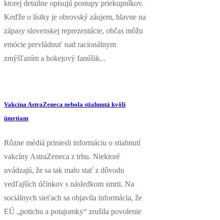
ktorej detailne opisujú postupy priekupníkov.
Keďže o lístky je obrovský záujem, hlavne na
zápasy slovenskej reprezentácie, občas môžu
emócie prevládnuť nad racionálnym
zmýšľaním a hokejový fanúšik...
Vakcína AstraZeneca nebola stiahnutá kvôli
úmrtiam
Rôzne médiá priniesli informáciu o stiahnutí
vakcíny AstraZeneca z trhu. Niektoré
uvádzajú, že sa tak malo stať z dôvodu
vedľajších účinkov s následkom smrti. Na
sociálnych sieťach sa objavila informácia, že
EÚ „potichu a potajomky“ zrušila povolenie