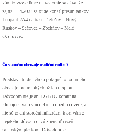
vám to vysvetlíme: na vedomie sa dáva, že
zajtra 11.4.2024 sa bude konať presun tankov
Leopard 2A4 na trase Trebišov – Nový
Ruskov – Sečovce – Zbehňov – Malé
Ozorovce...
Čo skutočno ohrozuje tradičnú rodinu?
Predstava tradičného a pokojného rodinného
obeda je pre mnohých už len utópiou.
Dôvodom nie je ani LGBTQ komunita
klopajúca vám v nedeľu na obed na dvere, a
nie sú to ani storoční miliardári, ktorí vám z
nejakého dôvodu chcú zneuctiť rezeň
saharským pieskom. Dôvodom je...