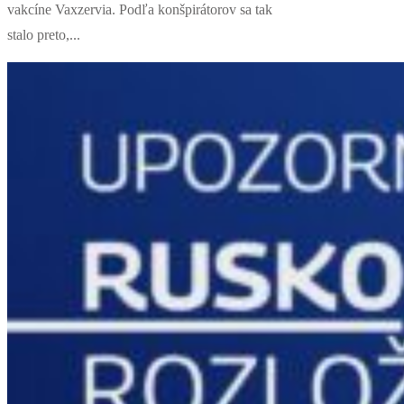
vakcíne Vaxzervia. Podľa konšpirátorov sa tak
stalo preto,...