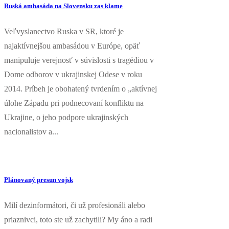
Ruská ambasáda na Slovensku zas klame
Veľvyslanectvo Ruska v SR, ktoré je
najaktívnejšou ambasádou v Európe, opäť
manipuluje verejnosť v súvislosti s tragédiou v
Dome odborov v ukrajinskej Odese v roku
2014. Príbeh je obohatený tvrdením o „aktívnej
úlohe Západu pri podnecovaní konfliktu na
Ukrajine, o jeho podpore ukrajinských
nacionalistov a...
Plánovaný presun vojsk
Milí dezinformátori, či už profesionáli alebo
priaznivci, toto ste už zachytili? My áno a radi