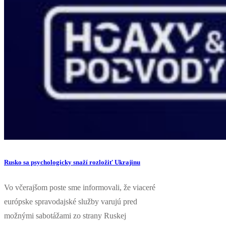
Rusko sa psychologicky snaží rozložiť Ukrajinu
Vo včerajšom poste sme informovali, že viaceré
európske spravodajské služby varujú pred
možnými sabotážami zo strany Ruskej