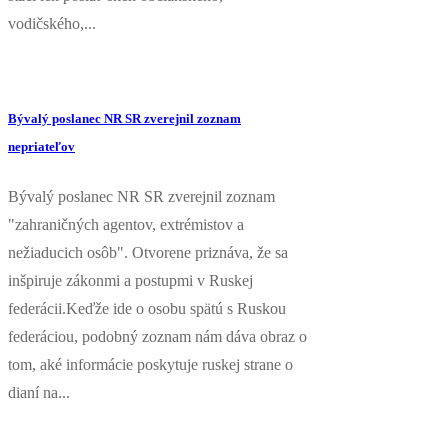
vodičského,...
Bývalý poslanec NR SR zverejnil zoznam
nepriateľov
Bývalý poslanec NR SR zverejnil zoznam
"zahraničných agentov, extrémistov a
nežiaducich osôb". Otvorene priznáva, že sa
inšpiruje zákonmi a postupmi v Ruskej
federácii.Keďže ide o osobu spätú s Ruskou
federáciou, podobný zoznam nám dáva obraz o
tom, aké informácie poskytuje ruskej strane o
dianí na...