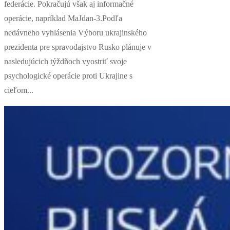
federácie. Pokračujú však aj informačné
operácie, napríklad MaJdan-3.Podľa
nedávneho vyhlásenia Výboru ukrajinského
prezidenta pre spravodajstvo Rusko plánuje v
nasledujúcich týždňoch vyostriť svoje
psychologické operácie proti Ukrajine s
cieľom...