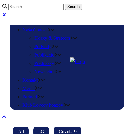
Naša činnosť
Hoaxy & Stratcom
Podvody
Publikácie
Prednášky
Newsletter
Kontakt
Merch
Partneri
Klub Lovcov hoaxov
All
5G
Covid-19