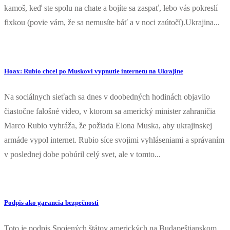
kamoš, keď ste spolu na chate a bojíte sa zaspať, lebo vás pokreslí
fixkou (povie vám, že sa nemusíte báť a v noci zaútočí).Ukrajina...
Hoax: Rubio chcel po Muskovi vypnutie internetu na Ukrajine
Na sociálnych sieťach sa dnes v doobedných hodinách objavilo
čiastočne falošné video, v ktorom sa americký minister zahraničia
Marco Rubio vyhráža, že požiada Elona Muska, aby ukrajinskej
armáde vypol internet. Rubio síce svojimi vyhláseniami a správaním
v poslednej dobe pobúril celý svet, ale v tomto...
Podpis ako garancia bezpečnosti
Toto je podpis Spojených štátov amerických na Budapeštianskom