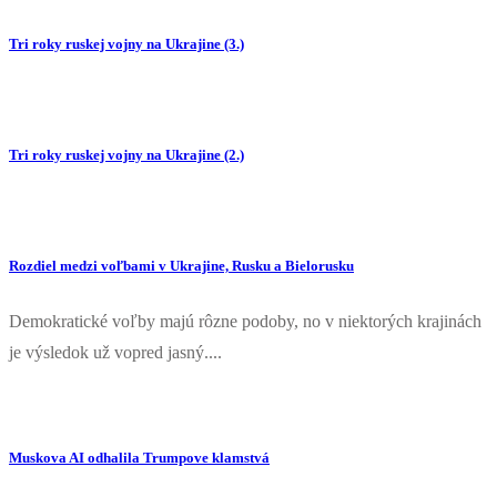
Tri roky ruskej vojny na Ukrajine (3.)
Tri roky ruskej vojny na Ukrajine (2.)
Rozdiel medzi voľbami v Ukrajine, Rusku a Bielorusku
Demokratické voľby majú rôzne podoby, no v niektorých krajinách
je výsledok už vopred jasný....
Muskova AI odhalila Trumpove klamstvá