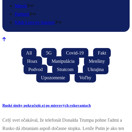
Merch
Partneri
Klub Lovcov hoaxov
All
5G
Covid-19
Fakt
Hoax
Manipulácia
Menšiny
Podvod
Stratcom
Ukrajina
Upozornenie
Voľby
Ruské útoky pokračujú aj po mierových rokovaniach
Celý svet očakával, že telefonát Donalda Trumpa pohne ľadmi a
Rusko dá zbraniam aspoň dočasne stopku. Lenže Putin je ako ten