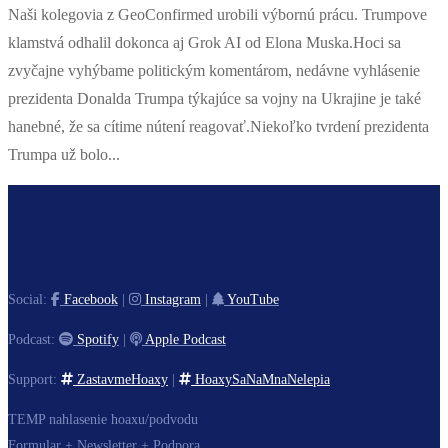
Naši kolegovia z GeoConfirmed urobili výbornú prácu. Trumpove
klamstvá odhalil dokonca aj Grok AI od Elona Muska.Hoci sa
zvyčajne vyhýbame politickým komentárom, nedávne vyhlásenie
prezidenta Donalda Trumpa týkajúce sa vojny na Ukrajine je také
hanebné, že sa cítime nútení reagovať.Niekoľko tvrdení prezidenta
Trumpa už bolo...
Social:
Facebook
|
Instagram
|
YouTube
Podcast:
Spotify
|
Apple Podcast
Support:
ZastavmeHoaxy
|
HoaxySaNaMnaNelepia
TEMP nahlasenie hoaxu/podvodu
Formular + Newsletter + Podpora