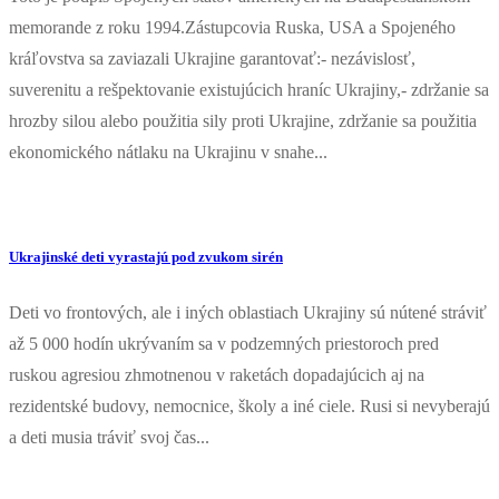
memorande z roku 1994.Zástupcovia Ruska, USA a Spojeného
kráľovstva sa zaviazali Ukrajine garantovať:- nezávislosť,
suverenitu a rešpektovanie existujúcich hraníc Ukrajiny,- zdržanie sa
hrozby silou alebo použitia sily proti Ukrajine, zdržanie sa použitia
ekonomického nátlaku na Ukrajinu v snahe...
Ukrajinské deti vyrastajú pod zvukom sirén
Deti vo frontových, ale i iných oblastiach Ukrajiny sú nútené stráviť
až 5 000 hodín ukrývaním sa v podzemných priestoroch pred
ruskou agresiou zhmotnenou v raketách dopadajúcich aj na
rezidentské budovy, nemocnice, školy a iné ciele. Rusi si nevyberajú
a deti musia tráviť svoj čas...