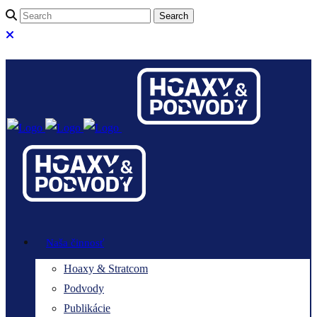
Naša činnosť
Hoaxy & Stratcom
Podvody
Publikácie