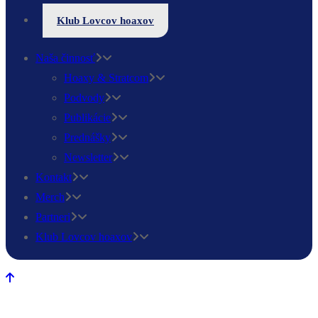
Klub Lovcov hoaxov
Naša činnosť
Hoaxy & Stratcom
Podvody
Publikácie
Prednášky
Newsletter
Kontakt
Merch
Partneri
Klub Lovcov hoaxov