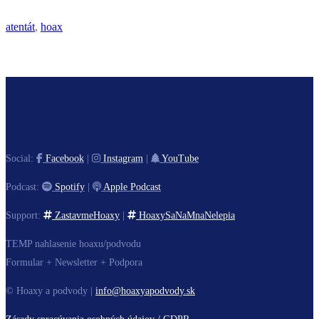
atentát
,
hoax
Social:
Facebook
|
Instagram
|
YouTube
Podcast:
Spotify
|
Apple Podcast
Support:
ZastavmeHoaxy
|
HoaxySaNaMnaNelepia
TEMP nahlasenie hoaxu/podvodu
Formular + Newsletter + Podpora
© Hoaxy a podvody |
info@hoaxyapodvody.sk