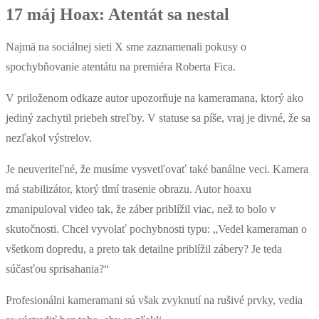
17 máj
Hoax: Atentát sa nestal
Najmä na sociálnej sieti X sme zaznamenali pokusy o
spochybňovanie atentátu na premiéra Roberta Fica.
V priloženom odkaze autor upozorňuje na kameramana, ktorý ako
jediný zachytil priebeh streľby. V statuse sa píše, vraj je divné, že sa
nezľakol výstrelov.
Je neuveriteľné, že musíme vysvetľovať také banálne veci. Kamera
má stabilizátor, ktorý tlmí trasenie obrazu. Autor hoaxu
zmanipuloval video tak, že záber priblížil viac, než to bolo v
skutočnosti. Chcel vyvolať pochybnosti typu: „Vedel kameraman o
všetkom dopredu, a preto tak detailne priblížil zábery? Je teda
súčasťou sprisahania?“
Profesionálni kameramani sú však zvyknutí na rušivé prvky, vedia