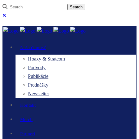
Naša činnosť
Hoaxy & Stratcom
Podvody
Publikácie
Prednášky
Newsletter
Kontakt
Merch
Partneri