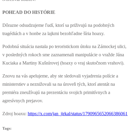
POHĽAD DO HISTÓRIE
Dôrazne odsudzujeme ľudí, ktorí sa priživujú na podobných
tragédiách a v honbe za lajkmi bezohľadne šíria hoaxy.
Podobná situácia nastala po teroristickom útoku na Zámockej ulici,
v posledných rokoch sme zaznamenali manipulácie o vražde Jána
Kuciaka a Martiny Kušnírovej (hoaxy o vraj skutočnom vrahovi).
Znovu na vás apelujeme, aby ste sledovali vyjadrenia polície a
ministerstiev a neznižovali sa na úroveň tých, ktorí atentát na
premiéra zneužívajú na prezentáciu svojich primitívnych a
agresívnych prejavov.
Zdroj hoaxu:
https://x.com/jan_jirkal/status/1790965652066386061
Tags: