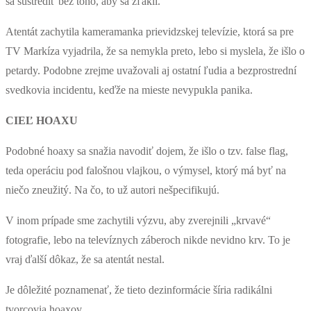
sa sústrediť bez toho, aby sa zľakli.
Atentát zachytila kameramanka prievidzskej televízie, ktorá sa pre
TV Markíza vyjadrila, že sa nemykla preto, lebo si myslela, že išlo o
petardy. Podobne zrejme uvažovali aj ostatní ľudia a bezprostrední
svedkovia incidentu, keďže na mieste nevypukla panika.
CIEĽ HOAXU
Podobné hoaxy sa snažia navodiť dojem, že išlo o tzv. false flag,
teda operáciu pod falošnou vlajkou, o výmysel, ktorý má byť na
niečo zneužitý. Na čo, to už autori nešpecifikujú.
V inom prípade sme zachytili výzvu, aby zverejnili „krvavé“
fotografie, lebo na televíznych záberoch nikde nevidno krv. To je
vraj ďalší dôkaz, že sa atentát nestal.
Je dôležité poznamenať, že tieto dezinformácie šíria radikálni
tvorcovia hoaxov.