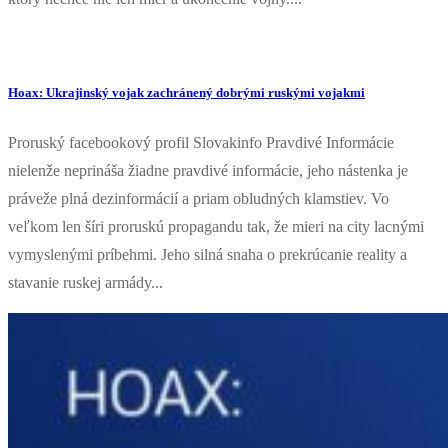
Hoax: Ukrajinský vojak zachránený dobrými ruskými vojakmi
Proruský facebookový profil Slovakinfo Pravdivé Informácie
nielenže neprináša žiadne pravdivé informácie, jeho nástenka je
práveže plná dezinformácií a priam obludných klamstiev. Vo
veľkom len šíri proruskú propagandu tak, že mieri na city lacnými
vymyslenými príbehmi. Jeho silná snaha o prekrúcanie reality a
stavanie ruskej armády...