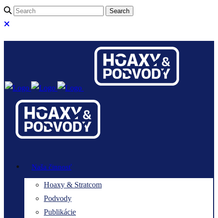
Naša činnosť
Hoaxy & Stratcom
Podvody
Publikácie