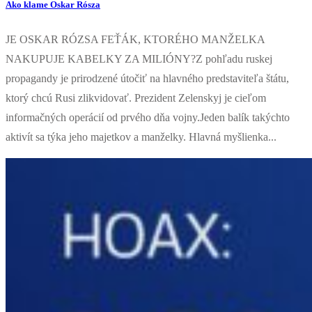
Ako klame Oskar Rósza
JE OSKAR RÓZSA FEŤÁK, KTORÉHO MANŽELKA
NAKUPUJE KABELKY ZA MILIÓNY?Z pohľadu ruskej
propagandy je prirodzené útočiť na hlavného predstaviteľa štátu,
ktorý chcú Rusi zlikvidovať. Prezident Zelenskyj je cieľom
informačných operácií od prvého dňa vojny.Jeden balík takýchto
aktivít sa týka jeho majetkov a manželky. Hlavná myšlienka...