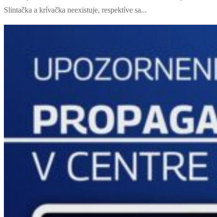
Slintačka a krívačka neexistuje, respektíve sa...