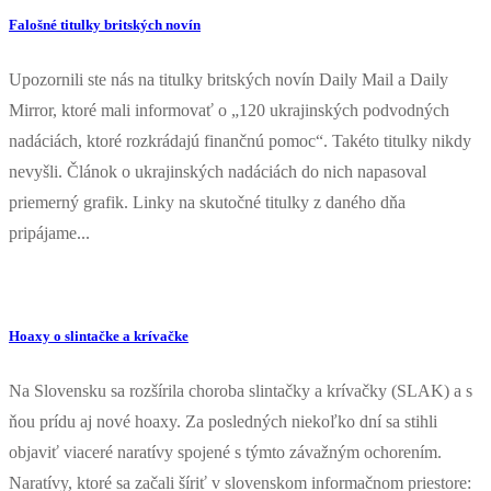
Falošné titulky britských novín
Upozornili ste nás na titulky britských novín Daily Mail a Daily
Mirror, ktoré mali informovať o „120 ukrajinských podvodných
nadáciách, ktoré rozkrádajú finančnú pomoc“. Takéto titulky nikdy
nevyšli. Článok o ukrajinských nadáciách do nich napasoval
priemerný grafik. Linky na skutočné titulky z daného dňa
pripájame...
Hoaxy o slintačke a krívačke
Na Slovensku sa rozšírila choroba slintačky a krívačky (SLAK) a s
ňou prídu aj nové hoaxy. Za posledných niekoľko dní sa stihli
objaviť viaceré naratívy spojené s týmto závažným ochorením.
Naratívy, ktoré sa začali šíriť v slovenskom informačnom priestore: