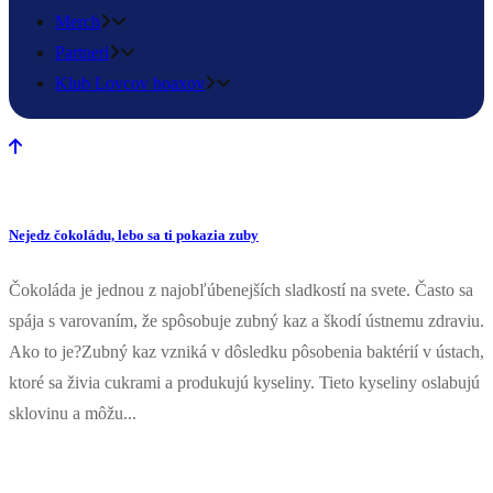
Merch
Partneri
Klub Lovcov hoaxov
Nejedz čokoládu, lebo sa ti pokazia zuby
Čokoláda je jednou z najobľúbenejších sladkostí na svete. Často sa
spája s varovaním, že spôsobuje zubný kaz a škodí ústnemu zdraviu.
Ako to je?Zubný kaz vzniká v dôsledku pôsobenia baktérií v ústach,
ktoré sa živia cukrami a produkujú kyseliny. Tieto kyseliny oslabujú
sklovinu a môžu...