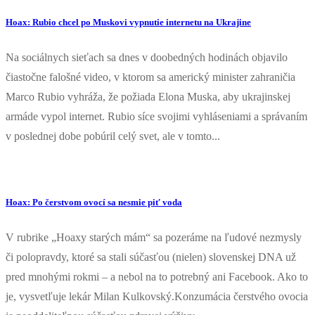
Hoax: Rubio chcel po Muskovi vypnutie internetu na Ukrajine
Na sociálnych sieťach sa dnes v doobedných hodinách objavilo
čiastočne falošné video, v ktorom sa americký minister zahraničia
Marco Rubio vyhráža, že požiada Elona Muska, aby ukrajinskej
armáde vypol internet. Rubio síce svojimi vyhláseniami a správaním
v poslednej dobe pobúril celý svet, ale v tomto...
Hoax: Po čerstvom ovocí sa nesmie piť voda
V rubrike „Hoaxy starých mám“ sa pozeráme na ľudové nezmysly
či polopravdy, ktoré sa stali súčasťou (nielen) slovenskej DNA už
pred mnohými rokmi – a nebol na to potrebný ani Facebook. Ako to
je, vysvetľuje lekár Milan Kulkovský.Konzumácia čerstvého ovocia