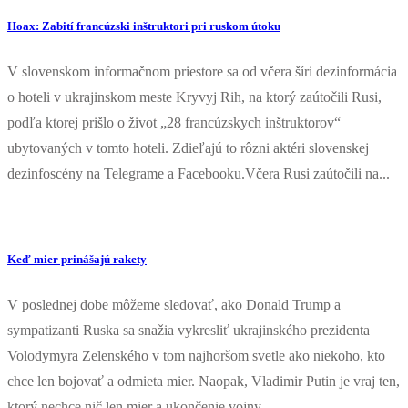
Hoax: Zabití francúzski inštruktori pri ruskom útoku
V slovenskom informačnom priestore sa od včera šíri dezinformácia
o hoteli v ukrajinskom meste Kryvyj Rih, na ktorý zaútočili Rusi,
podľa ktorej prišlo o život „28 francúzskych inštruktorov“
ubytovaných v tomto hoteli. Zdieľajú to rôzni aktéri slovenskej
dezinfoscény na Telegrame a Facebooku.Včera Rusi zaútočili na...
Keď mier prinášajú rakety
V poslednej dobe môžeme sledovať, ako Donald Trump a
sympatizanti Ruska sa snažia vykresliť ukrajinského prezidenta
Volodymyra Zelenského v tom najhoršom svetle ako niekoho, kto
chce len bojovať a odmieta mier. Naopak, Vladimir Putin je vraj ten,
ktorý nechce nič len mier a ukončenie vojny....