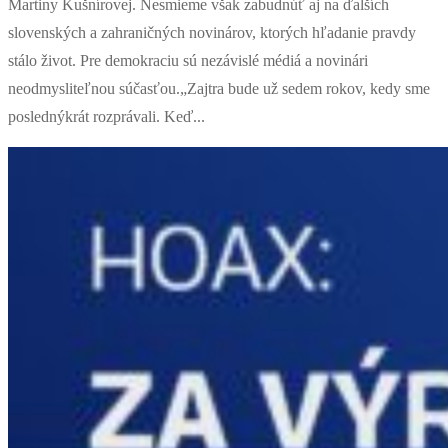
Martiny Kušnírovej. Nesmieme však zabudnúť aj na ďalších
slovenských a zahraničných novinárov, ktorých hľadanie pravdy
stálo život. Pre demokraciu sú nezávislé médiá a novinári
neodmysliteľnou súčasťou.„Zajtra bude už sedem rokov, kedy sme
poslednýkrát rozprávali. Keď...