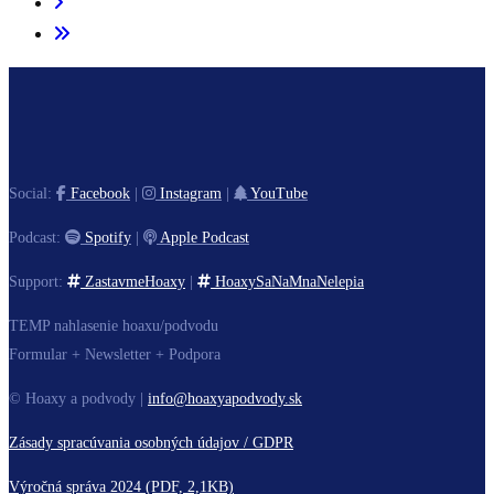
Social:
Facebook
|
Instagram
|
YouTube
Podcast:
Spotify
|
Apple Podcast
Support:
ZastavmeHoaxy
|
HoaxySaNaMnaNelepia
TEMP nahlasenie hoaxu/podvodu
Formular + Newsletter + Podpora
© Hoaxy a podvody |
info@hoaxyapodvody.sk
Zásady spracúvania osobných údajov / GDPR
Výročná správa 2024 (PDF, 2,1KB)