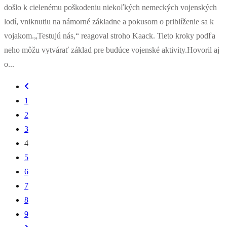
došlo k cielenému poškodeniu niekoľkých nemeckých vojenských
lodí, vniknutiu na námorné základne a pokusom o priblíženie sa k
vojakom.„Testujú nás,“ reagoval stroho Kaack. Tieto kroky podľa
neho môžu vytvárať základ pre budúce vojenské aktivity.Hovoril aj
o...
1
2
3
4
5
6
7
8
9