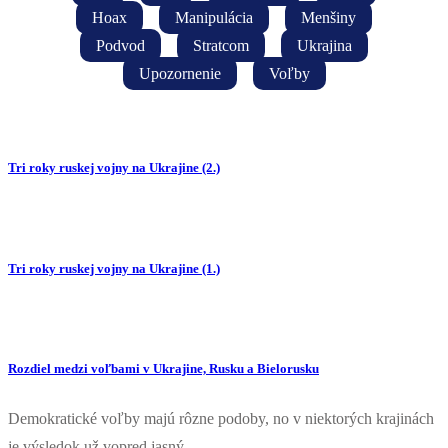
Hoax
Manipulácia
Menšiny
Podvod
Stratcom
Ukrajina
Upozornenie
Voľby
Tri roky ruskej vojny na Ukrajine (2.)
Tri roky ruskej vojny na Ukrajine (1.)
Rozdiel medzi voľbami v Ukrajine, Rusku a Bielorusku
Demokratické voľby majú rôzne podoby, no v niektorých krajinách
je výsledok už vopred jasný....