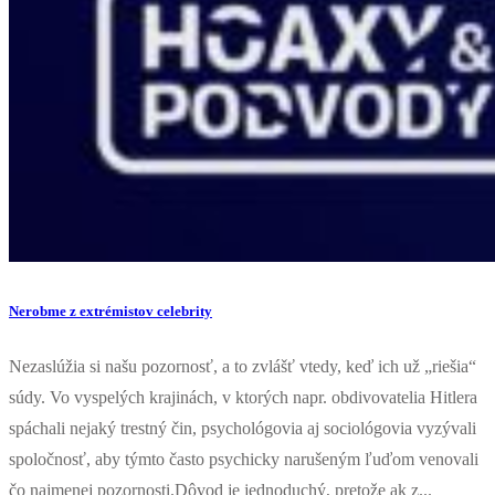
Nerobme z extrémistov celebrity
Nezaslúžia si našu pozornosť, a to zvlášť vtedy, keď ich už „riešia“
súdy. Vo vyspelých krajinách, v ktorých napr. obdivovatelia Hitlera
spáchali nejaký trestný čin, psychológovia aj sociológovia vyzývali
spoločnosť, aby týmto často psychicky narušeným ľuďom venovali
čo najmenej pozornosti.Dôvod je jednoduchý, pretože ak z...