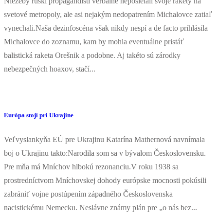
Niežeby ruskí propagandisti verbálne neposielali svoje rakety na
svetové metropoly, ale asi nejakým nedopatrením Michalovce zatiaľ
vynechali.Naša dezinfoscéna však nikdy nespí a de facto prihlásila
Michalovce do zoznamu, kam by mohla eventuálne pristáť
balistická raketa Orešnik a podobne. Aj takéto sú zárodky
nebezpečných hoaxov, stačí...
Európa stojí pri Ukrajine
Veľvyslankyňa EÚ pre Ukrajinu Katarína Mathernová navnímala
boj o Ukrajinu takto:Narodila som sa v bývalom Československu.
Pre mňa má Mníchov hlbokú rezonanciu.V roku 1938 sa
prostredníctvom Mníchovskej dohody európske mocnosti pokúsili
zabrániť vojne postúpením západného Československa
nacistickému Nemecku. Neslávne známy plán pre „o nás bez...