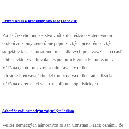
Extrémizmus a predsudky ako náboj nenávisti
Podľa českého ministerstva vnútra dochádzalo v sledovanom
období zo strany xenofóbne populistických aj extrémistických
subjektov k častému šíreniu predsudkových prejavov.Značná časť
tohto spektra vyjadrovala tiež podporu kremeľskému režimu.
Väčšina týchto prejavov sa odohrávala v online
priestore.Pretrvávajúcim rizikom zostáva online radikalizácia.
Väčšina extrémistických a xenofóbne populistických...
Sabotáže voči nemeckým vojenským lodiam
Veliteľ nemeckých námorných síl Jan Christian Kaack oznámil, že