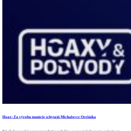
Hoax: Za výrobu munície schytajú Michalovce Orešnika