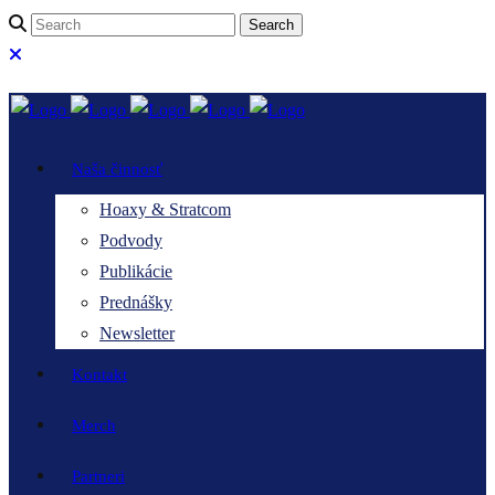
Naša činnosť
Hoaxy & Stratcom
Podvody
Publikácie
Prednášky
Newsletter
Kontakt
Merch
Partneri