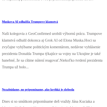
Muskova AI odhalila Trumpove klamstvá
Naši kolegovia z GeoConfirmed urobili výbornú prácu. Trumpove
klamstvá odhalil dokonca aj Grok AI od Elona Muska.Hoci sa
zvyčajne vyhýbame politickým komentárom, nedávne vyhlásenie
prezidenta Donalda Trumpa týkajúce sa vojny na Ukrajine je také
hanebné, že sa cítime nútení reagovať.Niekoľko tvrdení prezidenta
Trumpa už bolo...
Nezabúdame, no pripomíname, ako krehká je sloboda
Dnes si so smútkom pripomíname deň vraždy Jána Kuciaka a