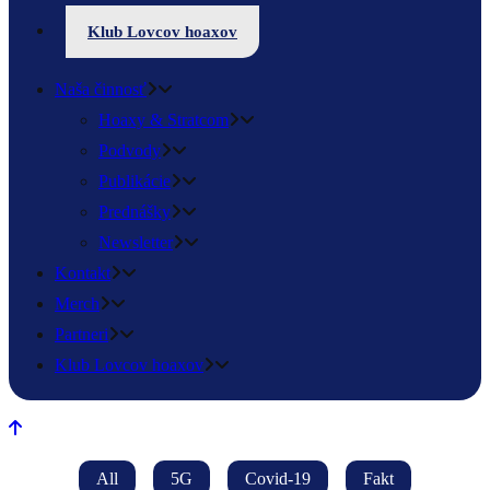
Klub Lovcov hoaxov
Naša činnosť
Hoaxy & Stratcom
Podvody
Publikácie
Prednášky
Newsletter
Kontakt
Merch
Partneri
Klub Lovcov hoaxov
All
5G
Covid-19
Fakt