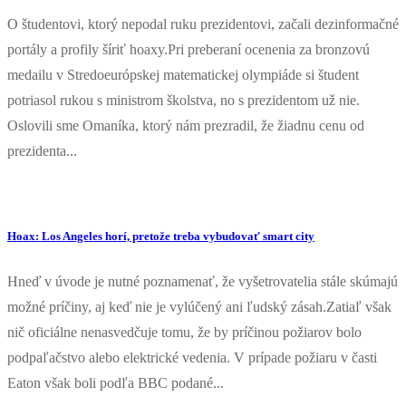
O študentovi, ktorý nepodal ruku prezidentovi, začali dezinformačné
portály a profily šíriť hoaxy.Pri preberaní ocenenia za bronzovú
medailu v Stredoeurópskej matematickej olympiáde si študent
potriasol rukou s ministrom školstva, no s prezidentom už nie.
Oslovili sme Omaníka, ktorý nám prezradil, že žiadnu cenu od
prezidenta...
Hoax: Los Angeles horí, pretože treba vybudovať smart city
Hneď v úvode je nutné poznamenať, že vyšetrovatelia stále skúmajú
možné príčiny, aj keď nie je vylúčený ani ľudský zásah.Zatiaľ však
nič oficiálne nenasvedčuje tomu, že by príčinou požiarov bolo
podpaľačstvo alebo elektrické vedenia. V prípade požiaru v časti
Eaton však boli podľa BBC podané...