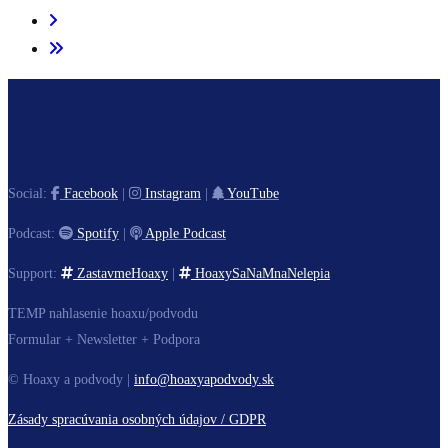
Social:
Facebook
|
Instagram
|
YouTube
Podcast:
Spotify
|
Apple Podcast
Support:
ZastavmeHoaxy
|
HoaxySaNaMnaNelepia
TEMP nahlasenie hoaxu/podvodu
Formular + Newsletter + Podpora
© Hoaxy a podvody |
info@hoaxyapodvody.sk
Zásady spracúvania osobných údajov / GDPR