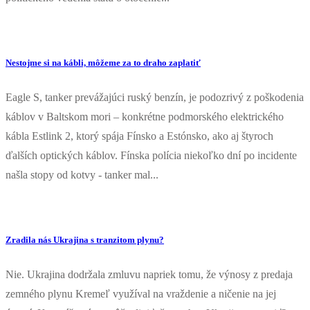
Nestojme si na kábli, môžeme za to draho zaplatiť
Eagle S, tanker prevážajúci ruský benzín, je podozrivý z poškodenia
káblov v Baltskom mori – konkrétne podmorského elektrického
kábla Estlink 2, ktorý spája Fínsko a Estónsko, ako aj štyroch
ďalších optických káblov. Fínska polícia niekoľko dní po incidente
našla stopy od kotvy - tanker mal...
Zradila nás Ukrajina s tranzitom plynu?
Nie. Ukrajina dodržala zmluvu napriek tomu, že výnosy z predaja
zemného plynu Kremeľ využíval na vraždenie a ničenie na jej