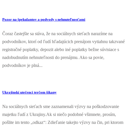
Pozor na špekulantov a podvody s nehnuteľnosťami
Čoraz častejšie sa stáva, že na sociálnych sieťach narazíme na
podvodníkov, ktorí od ľudí hľadajúcich prenájom vytiahnu takzvané
registračné poplatky, depozit alebo iné poplatky bežne súvisiace s
nadobudnutím nehnuteľnosti do prenájmu. Ako sa povie,
podvodníkov je plná...
Ukrajinskí utečenci terčom šikany
Na sociálnych sieťach sme zaznamenali výzvy na poškodzovanie
majetku ľudí z Ukrajiny.Ak si niečo podobné všimnete, prosím,
pošlite im tento „odkaz“: Zdieľanie takejto výzvy na čin, pri ktorom