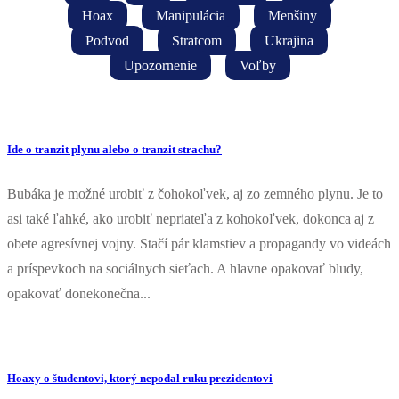
Hoax
Manipulácia
Menšiny
Podvod
Stratcom
Ukrajina
Upozornenie
Voľby
Ide o tranzit plynu alebo o tranzit strachu?
Bubáka je možné urobiť z čohokoľvek, aj zo zemného plynu. Je to
asi také ľahké, ako urobiť nepriateľa z kohokoľvek, dokonca aj z
obete agresívnej vojny. Stačí pár klamstiev a propagandy vo videách
a príspevkoch na sociálnych sieťach. A hlavne opakovať bludy,
opakovať donekonečna...
Hoaxy o študentovi, ktorý nepodal ruku prezidentovi