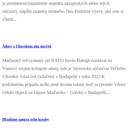
je predmetom napadnutie majetku ukrajinských alebo iných
občanov, napĺňa známky trestného činu.Podobné výzvy, aké sme si
všimli...
Atlasy s Uhorskom ako darček
Maďarský veľvyslanec pri NATO István Balogh rozdával na
Vianoce svojim kolegom atlasy, kde je Slovensko súčasťou Veľkého
Uhorska. Atlas bol vytlačený v Budapešti v roku 2021.K
podobnému prípadu došlo pred dvoma rokmi, keď sa premiér Viktor
Orbán objavil na zápase Maďarsko – Grécko v Budapešti...
Hľadáme autora tejto kresby