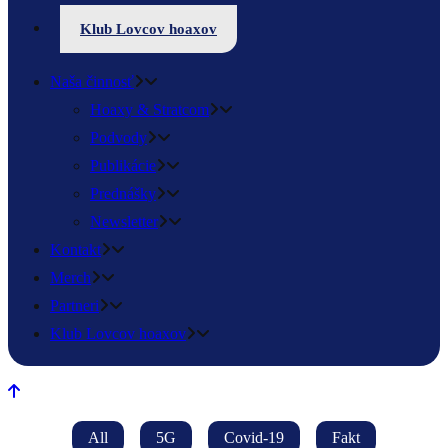
Klub Lovcov hoaxov
Naša činnosť
Hoaxy & Stratcom
Podvody
Publikácie
Prednášky
Newsletter
Kontakt
Merch
Partneri
Klub Lovcov hoaxov
All
5G
Covid-19
Fakt