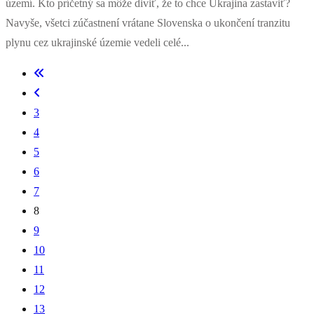
území. Kto príčetný sa môže diviť, že to chce Ukrajina zastaviť?
Navyše, všetci zúčastnení vrátane Slovenska o ukončení tranzitu
plynu cez ukrajinské územie vedeli celé...
3
4
5
6
7
8
9
10
11
12
13