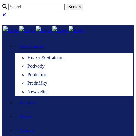
Naša činnosť
Hoaxy & Stratcom
Podvody
Publikácie
Prednášky
Newsletter
Kontakt
Merch
Partneri