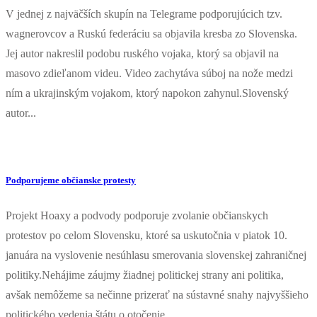
V jednej z najväčších skupín na Telegrame podporujúcich tzv.
wagnerovcov a Ruskú federáciu sa objavila kresba zo Slovenska.
Jej autor nakreslil podobu ruského vojaka, ktorý sa objavil na
masovo zdieľanom videu. Video zachytáva súboj na nože medzi
ním a ukrajinským vojakom, ktorý napokon zahynul.Slovenský
autor...
Podporujeme občianske protesty
Projekt Hoaxy a podvody podporuje zvolanie občianskych
protestov po celom Slovensku, ktoré sa uskutočnia v piatok 10.
januára na vyslovenie nesúhlasu smerovania slovenskej zahraničnej
politiky.Nehájime záujmy žiadnej politickej strany ani politika,
avšak nemôžeme sa nečinne prizerať na sústavné snahy najvyššieho
politického vedenia štátu o otočenie...